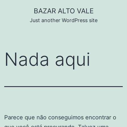
Pular
BAZAR ALTO VALE
para
Just another WordPress site
o
conteúdo
Nada aqui
Parece que não conseguimos encontrar o
que você está procurando. Talvez uma