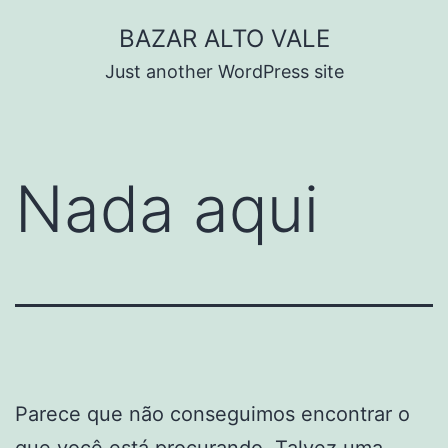
Pular
BAZAR ALTO VALE
para
Just another WordPress site
o
conteúdo
Nada aqui
Parece que não conseguimos encontrar o
que você está procurando. Talvez uma