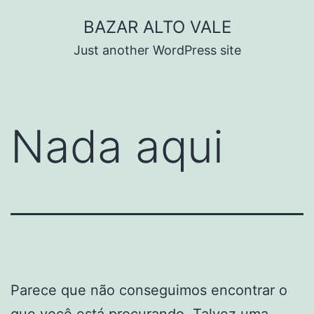
Pular
BAZAR ALTO VALE
para
Just another WordPress site
o
conteúdo
Nada aqui
Parece que não conseguimos encontrar o
que você está procurando. Talvez uma